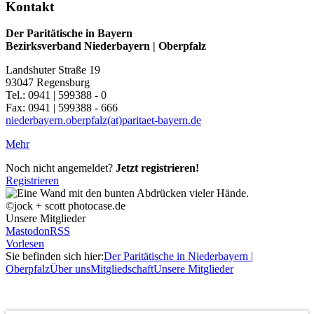
Kontakt
Der Paritätische in Bayern
Bezirksverband Niederbayern | Oberpfalz
Landshuter Straße 19
93047 Regensburg
Tel.: 0941 | 599388 - 0
Fax: 0941 | 599388 - 666
niederbayern.oberpfalz(at)paritaet-bayern.de
Mehr
Noch nicht angemeldet?
Jetzt registrieren!
Registrieren
©jock + scott photocase.de
Unsere Mitglieder
Mastodon
RSS
Vorlesen
Sie befinden sich hier:
Der Paritätische in Niederbayern |
Oberpfalz
Über uns
Mitgliedschaft
Unsere Mitglieder