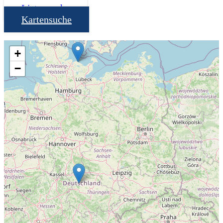
Listensuche
Kartensuche
+
−