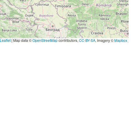
Leaflet
|
Map data ©
OpenStreetMap
contributors,
CC-BY-SA
, Imagery ©
Mapbox