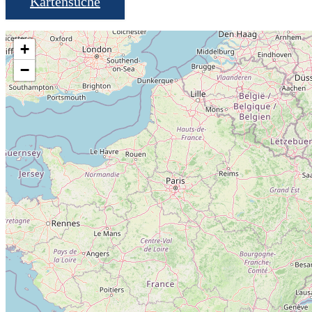
Kartensuche
+
−