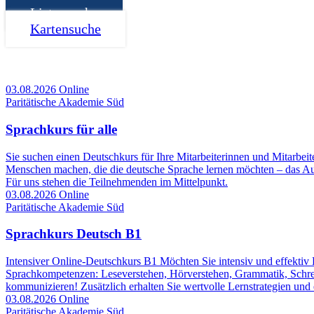
Listensuche
Kartensuche
03.08.2026
Online
Paritätische Akademie Süd
Sprachkurs für alle
Sie suchen einen Deutschkurs für Ihre Mitarbeiterinnen und Mitarbeit
Menschen machen, die die deutsche Sprache lernen möchten – das Aus
Für uns stehen die Teilnehmenden im Mittelpunkt.
03.08.2026
Online
Paritätische Akademie Süd
Sprachkurs Deutsch B1
Intensiver Online-Deutschkurs B1 Möchten Sie intensiv und effektiv D
Sprachkompetenzen: Leseverstehen, Hörverstehen, Grammatik, Schreib
kommunizieren! Zusätzlich erhalten Sie wertvolle Lernstrategien und e
03.08.2026
Online
Paritätische Akademie Süd